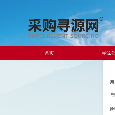
首页
寻源
用
密
验