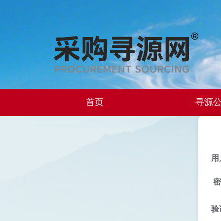
首页
寻源
用
密
验